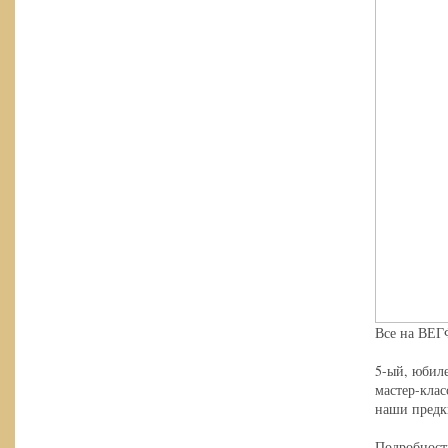
Все на ВЕ
5-ый, юбил
мастер-клас
наши предк
Подробност