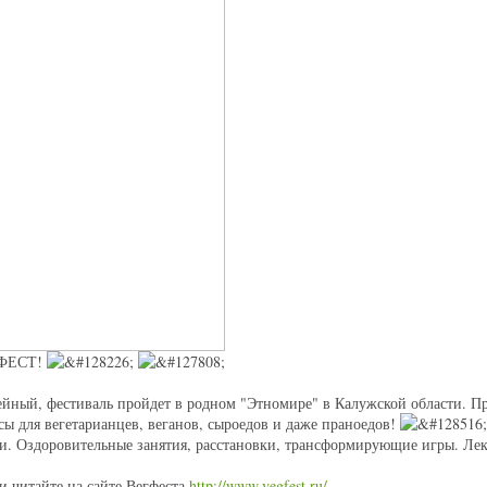
ГФЕСТ!
ейный, фестиваль пройдет в родном "Этномире" в Калужской области. П
сы для вегетарианцев, веганов, сыроедов и даже праноедов!
и. Оздоровительные занятия, расстановки, трансформирующие игры. Лек
и читайте на сайте Вегфеста
http://www.vegfest.ru/