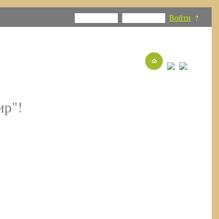
Войти
?
ир"!