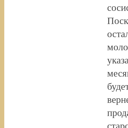
соси
Поск
оста
моло
указ
меся
буде
верн
прод
стар