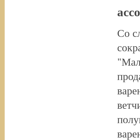
асс
Со с
сокр
"Мал
прод
варе
ветч
полу
варе