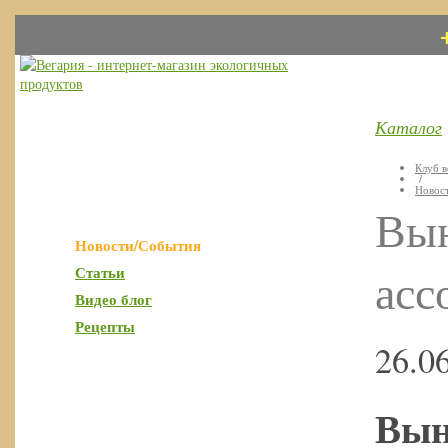
Каталог
Клуб в
/
Новос
Вын
Новости/События
асс
Статьи
Видео блог
Рецепты
26.0
Вын