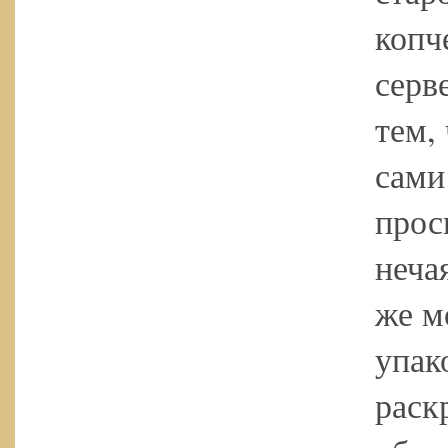
копч
серв
тем,
сами
прос
неча
же м
упак
раск