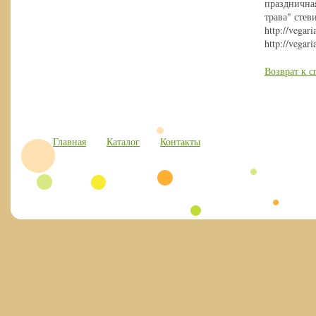
праздничная
трава" стев
http://vega
http://vegari
Возврат к с
Главная
Каталог
Контакты