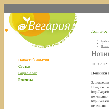
Каталог
Клуб в
/
Новос
Нови
Новости/События
10.03.2012
Статьи
Видео блог
Новинки 
Рецепты
За последн
Представля
http://vegar
печенюшки с
http://vegar
печенюшки с