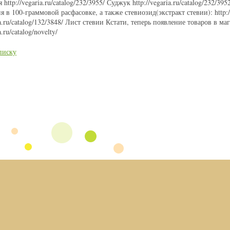
 http://vegaria.ru/catalog/232/3955/ Суджук http://vegaria.ru/catalog/232/
ия в 100-граммовой расфасовке, а также стевиозид(экстракт стевии): http:/
ria.ru/catalog/132/3848/ Лист стевии Кстати, теперь появление товаров в 
a.ru/catalog/novelty/
писку