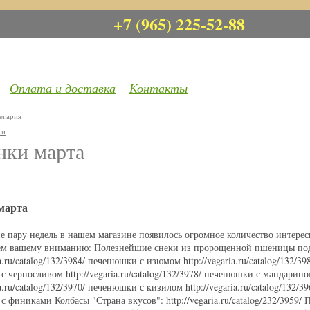
+7 (965) 225-52-88
Оплата и доставка
Контакты
егария
ти
нки марта
марта
ие пару недель в нашем магазине появилось огромное количество интере
ем вашему вниманию: Полезнейшие снеки из пророщенной пшеницы под
ia.ru/catalog/132/3984/ печенюшки с изюмом http://vegaria.ru/catalog/132/3
 черносливом http://vegaria.ru/catalog/132/3978/ печенюшки с мандарином 
ia.ru/catalog/132/3970/ печенюшки с кизилом http://vegaria.ru/catalog/132/
 финиками Колбасы "Страна вкусов": http://vegaria.ru/catalog/232/3959/ Пр