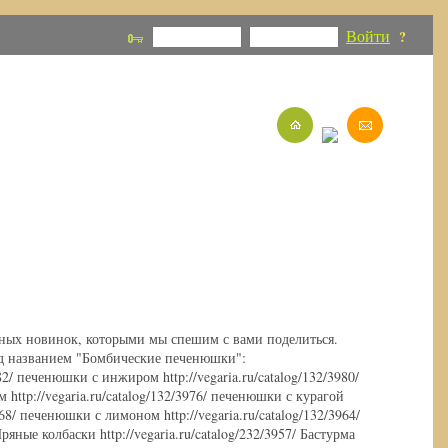
Войти
?
сных новинок, которыми мы спешим с вами поделиться.
 названием "Бомбические печенюшки":
982/ печенюшки с инжиром http://vegaria.ru/catalog/132/3980/
http://vegaria.ru/catalog/132/3976/ печенюшки с курагой
3968/ печенюшки с лимоном http://vegaria.ru/catalog/132/3964/
яные колбаски http://vegaria.ru/catalog/232/3957/ Бастурма