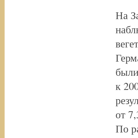
На З
набл
веге
Герм
были
к 20
резу
от 7
По р