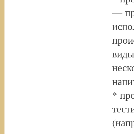
— пр
испо
прои
виды
неск
напи
* пр
тест
(нап