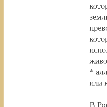
кото
земл
прев
кото
испо
живо
* ал
или 
В Ро