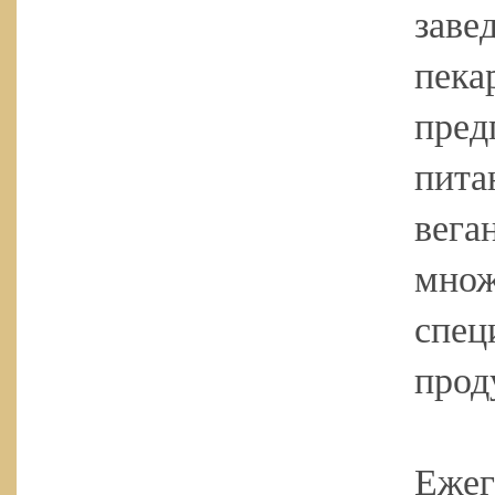
заве
пека
пред
пита
вега
множ
спец
прод
Ежег