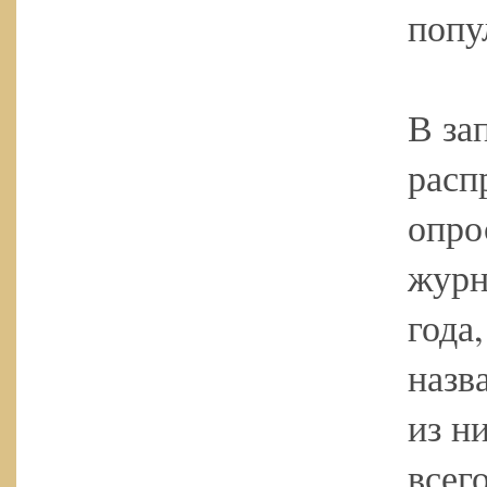
попу
В за
расп
опро
журн
года
назв
из н
всег