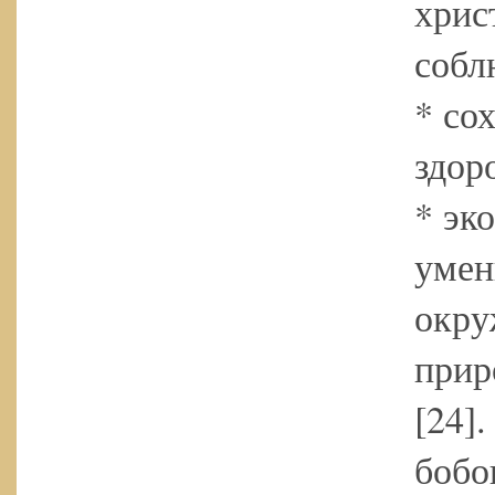
хрис
собл
* со
здоро
* эк
умен
окру
прир
[24]
бобо