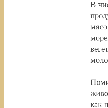
В чи
прод
мясо
море
веге
моло
Поми
живо
как 