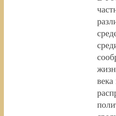
част
разл
сред
сред
сооб
жизн
века
расп
поли