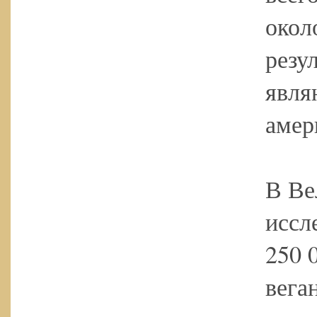
окол
резу
явля
амер
В Ве
иссл
250 
вега