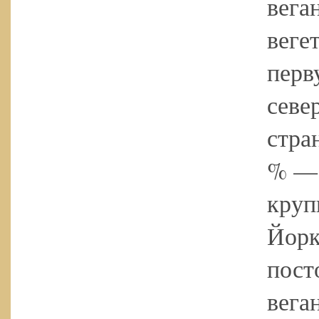
вега
веге
перв
севе
стра
% — 
круп
Йорк
пост
вега