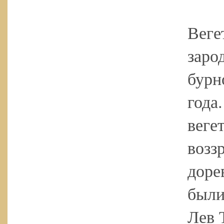
Веге
заро
бурн
года
веге
возз
доре
были
Лев 