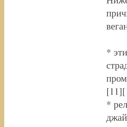
прич
вега
* эт
стра
пром
[11][
* ре
джай