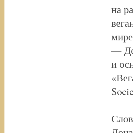
на р
вега
мире
— До
и ос
«Вег
Socie
Слов
Дона