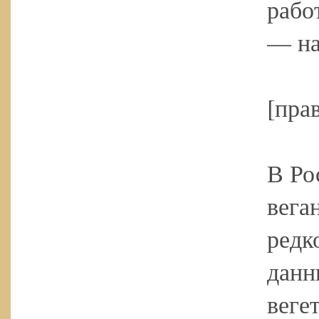
рабо
— на
[пра
В Ро
вега
редк
данн
веге