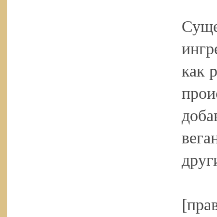
Суще
ингр
как 
прои
доба
вега
друг
[пра