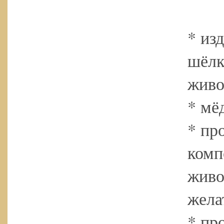
* из
шёлк
живо
* мё
* пр
комп
живо
жела
* пр