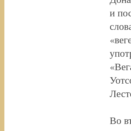
и по
слова
«вег
упот
«Вег
Уотс
Лест
Во в