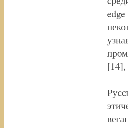
сред
edge
неко
узна
пром
[14]
Русс
этич
вега