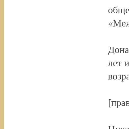
обще
«Меж
Дона
лет 
возра
[пра
Ниже