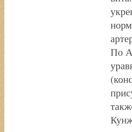
укре
норм
арте
По А
урав
(кон
прис
такж
Кунж