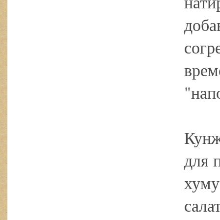
нати
доба
согр
врем
"нап
Кунж
для 
хуму
сала