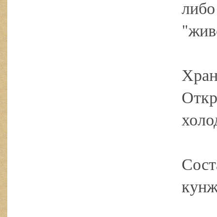
либо
"жив
Хран
Откр
холо
Сост
кунж