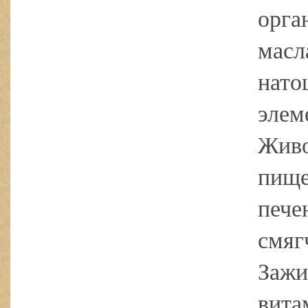
орга
масл
нато
элем
Живо
пище
пече
смяг
Зажи
вита