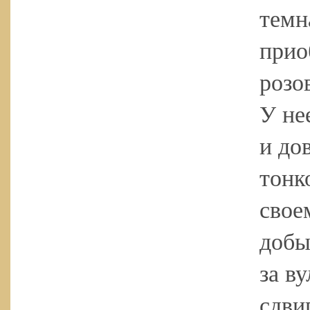
темн
прио
розо
У не
и до
тонк
свое
добы
за в
сдви