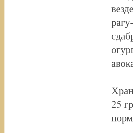
везд
рагу
сдаб
огур
авок
Хран
25 г
норм