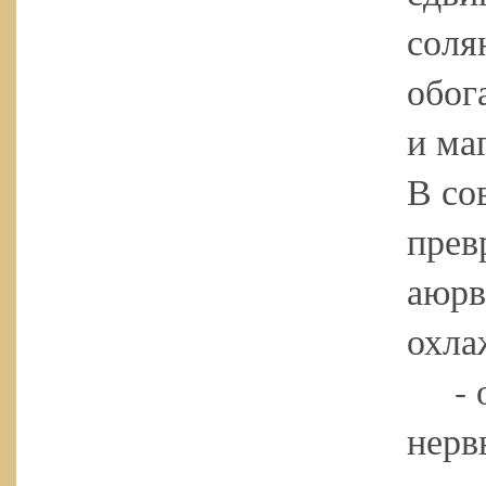
соля
обог
и ма
В со
прев
аюрв
охла
- он
нерв