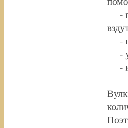
помо
- га
взду
- во
- у
- ко
Вулк
коли
Поэт