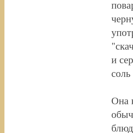
пова
черн
упот
"ска
и се
соль
Она 
обыч
блюд